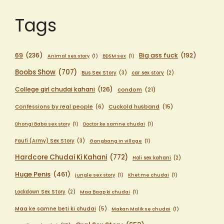
Tags
69
(236)
Big ass fuck
(192)
Animal sex story
(1)
BDSM sex
(1)
Boobs Show
(707)
Bus Sex Story
(3)
car sex story
(2)
College girl chudai kahani
(126)
condom
(21)
Confessions by real people
(6)
Cuckold husband
(15)
Dhongi Baba sex story
(1)
Doctor ke samne chudai
(1)
Faufi (Army) Sex Story
(3)
Gangbang in village
(1)
Hardcore Chudai Ki Kahani
(772)
Holi sex kahani
(2)
Huge Penis
(461)
jungle sex story
(1)
Khet me chudai
(1)
Lockdown Sex Story
(2)
Maa Baap ki chudai
(1)
Maa ke samne beti ki chudai
(5)
Makan Malik se chudai
(1)