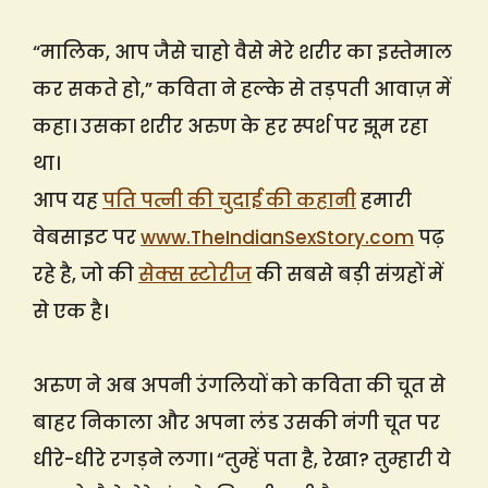
“मालिक, आप जैसे चाहो वैसे मेरे शरीर का इस्तेमाल
कर सकते हो,” कविता ने हल्के से तड़पती आवाज़ में
कहा। उसका शरीर अरुण के हर स्पर्श पर झूम रहा
था।
आप यह
पति पत्नी की चुदाई की कहानी
हमारी
वेबसाइट पर
www.TheIndianSexStory.com
पढ़
रहे है, जो की
सेक्स स्टोरीज
की सबसे बड़ी संग्रहों में
से एक है।
अरुण ने अब अपनी उंगलियों को कविता की चूत से
बाहर निकाला और अपना लंड उसकी नंगी चूत पर
धीरे-धीरे रगड़ने लगा। “तुम्हें पता है, रेखा? तुम्हारी ये