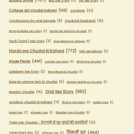
Boobs Show
(707)
Bus Sex Story
(3)
car sex story
(2)
College girl chudai kahani
(126)
condom
(21)
Confessions by real people
(6)
Cuckold husband
(15)
Dhongi Baba sex story
(1)
Doctor ke samne chudai
(1)
Faufi (Army) Sex Story
(3)
Gangbang in village
(1)
Hardcore Chudai Ki Kahani
(772)
Holi sex kahani
(2)
Huge Penis
(461)
jungle sex story
(1)
Khet me chudai
(1)
Lockdown Sex Story
(2)
Maa Baap ki chudai
(1)
Maa ke samne beti ki chudai
(5)
Makan Malik se chudai
(1)
Oral Sex Story
(653)
Muslim Chudai
(15)
outdoor chudai ki kahani
(11)
Phone Sex Story
(1)
public sex
(1)
Road sex
(1)
shower sex
(1)
theater me chudai
(1)
Train me Chudai - रेलगाड़ी में चूत चुदाई की कहानियाँ
(12)
चिकनी चूत
(464)
Valentine's day
(2)
Village sex
(1)