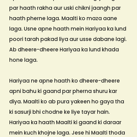
par haath rakha aur uski chikni jaangh par
haath pherne laga. Maalti ko maza aane
laga. Usne apne haath mein Hariyaa ka lund
poori tarah pakad liya aur usse dabane lagi.
Ab dheere-dheere Hariyaa ka lund khada
hone laga.
Hariyaa ne apne haath ko dheere-dheere
apni bahu ki gaand par pherna shuru kar
diya. Maalti ko ab pura yakeen ho gaya tha
ki sasurji bhi chodne ke liye tayar hain.
Hariyaa ka haath Maalti ki gaand ki daraar
mein kuch khojne laga. Jese hi Maalti thoda