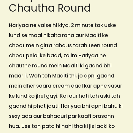
Chautha Round
Hariyaa ne vaise hi kiya. 2 minute tak uske
lund se maal nikalta raha aur Maalti ke
choot mein girta raha. Is tarah teen round
choot pelai ke baad, zalim Hariyaa ne
chauthe round mein Maalti ki gaand bhi
maar li. Woh toh Maalti thi, jo apni gaand
mein dher saara cream daal kar apne sasur
ke lund ko jhel gayi. Koi aur hoti toh uski toh
gaand hi phat jaati. Hariyaa bhi apni bahu ki
sexy ada aur bahaduri par kaafi prasann
hua. Use toh pata hi nahi tha ki jis ladki ko