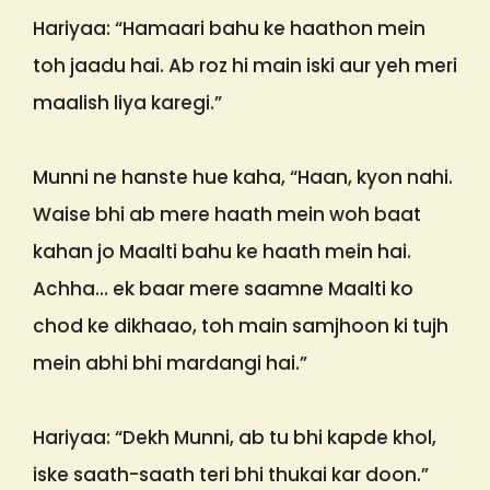
Hariyaa: “Hamaari bahu ke haathon mein
toh jaadu hai. Ab roz hi main iski aur yeh meri
maalish liya karegi.”
Munni ne hanste hue kaha, “Haan, kyon nahi.
Waise bhi ab mere haath mein woh baat
kahan jo Maalti bahu ke haath mein hai.
Achha… ek baar mere saamne Maalti ko
chod ke dikhaao, toh main samjhoon ki tujh
mein abhi bhi mardangi hai.”
Hariyaa: “Dekh Munni, ab tu bhi kapde khol,
iske saath-saath teri bhi thukai kar doon.”