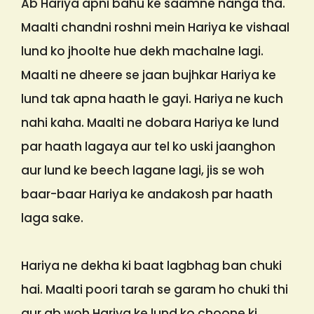
Ab Hariya apni bahu ke saamne nanga tha.
Maalti chandni roshni mein Hariya ke vishaal
lund ko jhoolte hue dekh machalne lagi.
Maalti ne dheere se jaan bujhkar Hariya ke
lund tak apna haath le gayi. Hariya ne kuch
nahi kaha. Maalti ne dobara Hariya ke lund
par haath lagaya aur tel ko uski jaanghon
aur lund ke beech lagane lagi, jis se woh
baar-baar Hariya ke andakosh par haath
laga sake.
Hariya ne dekha ki baat lagbhag ban chuki
hai. Maalti poori tarah se garam ho chuki thi
aur ab woh Hariya ke lund ko choone ki