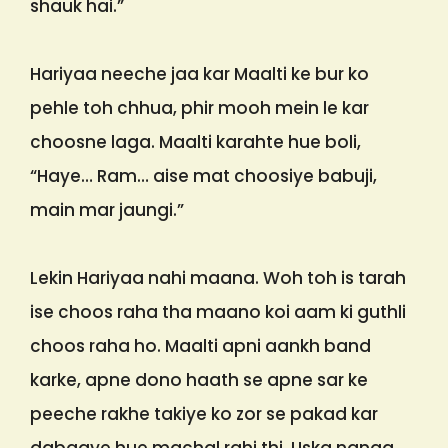
shauk hai.”
Hariyaa neeche jaa kar Maalti ke bur ko
pehle toh chhua, phir mooh mein le kar
choosne laga. Maalti karahte hue boli,
“Haye… Ram… aise mat choosiye babuji,
main mar jaungi.”
Lekin Hariyaa nahi maana. Woh toh is tarah
ise choos raha tha maano koi aam ki guthli
choos raha ho. Maalti apni aankh band
karke, apne dono haath se apne sar ke
peeche rakhe takiye ko zor se pakad kar