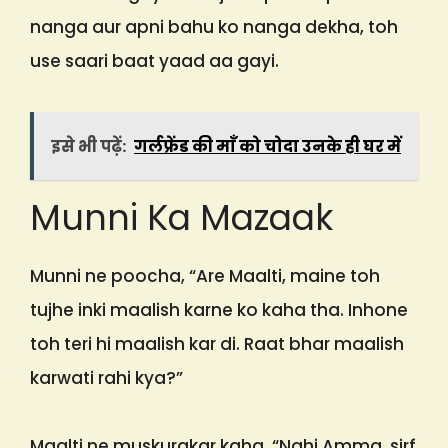
nanga aur apni bahu ko nanga dekha, toh
use saari baat yaad aa gayi.
इसे भी पढ़ें:
गर्लफ्रेंड की माँ को चोदा उनके ही घर में
Munni Ka Mazaak
Munni ne poocha, “Are Maalti, maine toh
tujhe inki maalish karne ko kaha tha. Inhone
toh teri hi maalish kar di. Raat bhar maalish
karwati rahi kya?”
Maalti ne muskurakar kaha, “Nahi Amma, sirf