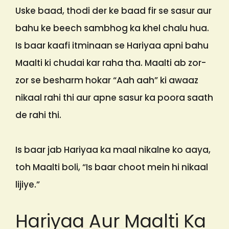
Uske baad, thodi der ke baad fir se sasur aur
bahu ke beech sambhog ka khel chalu hua.
Is baar kaafi itminaan se Hariyaa apni bahu
Maalti ki chudai kar raha tha. Maalti ab zor-
zor se besharm hokar “Aah aah” ki awaaz
nikaal rahi thi aur apne sasur ka poora saath
de rahi thi.
Is baar jab Hariyaa ka maal nikalne ko aaya,
toh Maalti boli, “Is baar choot mein hi nikaal
lijiye.”
Hariyaa Aur Maalti Ka