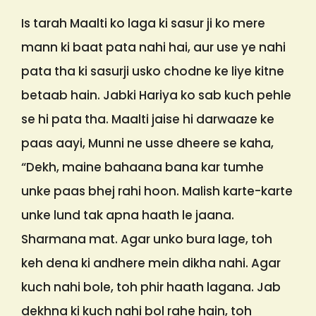
Is tarah Maalti ko laga ki sasur ji ko mere
mann ki baat pata nahi hai, aur use ye nahi
pata tha ki sasurji usko chodne ke liye kitne
betaab hain. Jabki Hariya ko sab kuch pehle
se hi pata tha. Maalti jaise hi darwaaze ke
paas aayi, Munni ne usse dheere se kaha,
“Dekh, maine bahaana bana kar tumhe
unke paas bhej rahi hoon. Malish karte-karte
unke lund tak apna haath le jaana.
Sharmana mat. Agar unko bura lage, toh
keh dena ki andhere mein dikha nahi. Agar
kuch nahi bole, toh phir haath lagana. Jab
dekhna ki kuch nahi bol rahe hain, toh