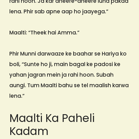
rahi hoon. Ja kar dheere-dheere lund pakad
lena. Phir sab apne aap ho jaayega.”
Maalti: “Theek hai Amma.”
Phir Munni darwaaze ke baahar se Hariya ko
boli, “Sunte ho ji, main bagal ke padosi ke
yahan jagran mein ja rahi hoon. Subah
aungi. Tum Maalti bahu se tel maalish karwa
lena.”
Maalti Ka Paheli
Kadam