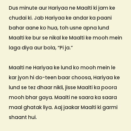
Dus minute aur Hariyaa ne Maalti ki jam ke
chudai ki. Jab Hariyaa ke andar ka paani
bahar aane ko hua, toh usne apna lund
Maalti ke bur se nikal ke Maalti ke mooh mein
laga diya aur bola, “Pi ja.”
Maalti ne Hariyaa ke lund ko mooh mein le
kar jyon hi do-teen baar choosa, Hariyaa ke
lund se tez dhaar nikli, jisse Maalti ka poora
mooh bhar gaya. Maalti ne saara ka saara
maal ghatak liya. Aaj jaakar Maalti ki garmi
shaant hui.