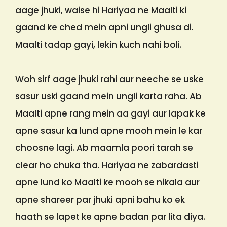
aage jhuki, waise hi Hariyaa ne Maalti ki
gaand ke ched mein apni ungli ghusa di.
Maalti tadap gayi, lekin kuch nahi boli.
Woh sirf aage jhuki rahi aur neeche se uske
sasur uski gaand mein ungli karta raha. Ab
Maalti apne rang mein aa gayi aur lapak ke
apne sasur ka lund apne mooh mein le kar
choosne lagi. Ab maamla poori tarah se
clear ho chuka tha. Hariyaa ne zabardasti
apne lund ko Maalti ke mooh se nikala aur
apne shareer par jhuki apni bahu ko ek
haath se lapet ke apne badan par lita diya.