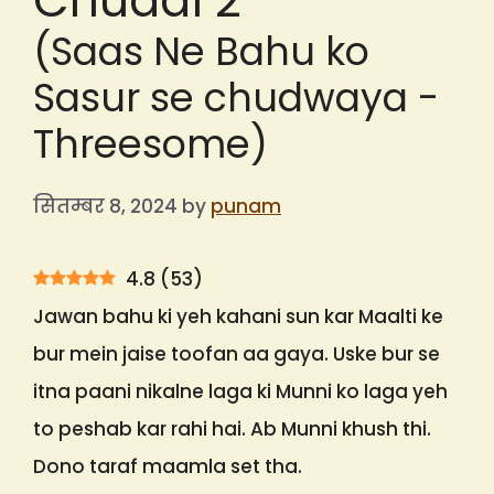
Chudai 2
(Saas Ne Bahu ko
Sasur se chudwaya -
Threesome)
सितम्बर 8, 2024
by
punam
4.8
(
53
)
Jawan bahu ki yeh kahani sun kar Maalti ke
bur mein jaise toofan aa gaya. Uske bur se
itna paani nikalne laga ki Munni ko laga yeh
to peshab kar rahi hai. Ab Munni khush thi.
Dono taraf maamla set tha.