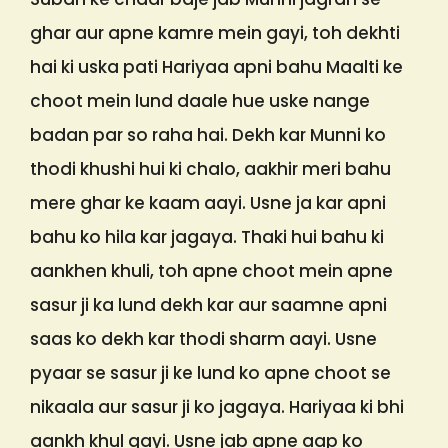
ghar aur apne kamre mein gayi, toh dekhti
hai ki uska pati Hariyaa apni bahu Maalti ke
choot mein lund daale hue uske nange
badan par so raha hai. Dekh kar Munni ko
thodi khushi hui ki chalo, aakhir meri bahu
mere ghar ke kaam aayi. Usne ja kar apni
bahu ko hila kar jagaya. Thaki hui bahu ki
aankhen khuli, toh apne choot mein apne
sasur ji ka lund dekh kar aur saamne apni
saas ko dekh kar thodi sharm aayi. Usne
pyaar se sasur ji ke lund ko apne choot se
nikaala aur sasur ji ko jagaya. Hariyaa ki bhi
aankh khul gayi. Usne jab apne aap ko