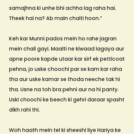
samajhna ki unhe bhi achha lag raha hai.
Theek hai na? Ab main chalti hoon.”
Keh kar Munni pados mein ho rahe jagran
mein chali gayi. Maalti ne kiwaad lagaya aur
apne poore kapde utaar kar sirf ek petticoat
pehna, jo uske choochi par se kam kar raha
tha aur uske kamar se thoda neeche tak hi
tha. Usne na toh bra pehni aur na hi panty.
Uski choochi ke beech ki gehri daraar spasht
dikh rahi thi.
Woh haath mein tel ki sheeshi liye Hariya ke