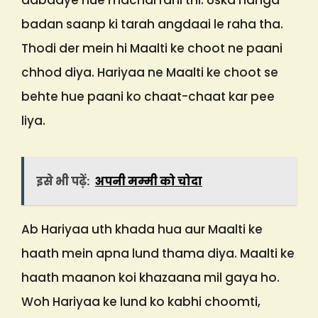
dabaaye hue machal rahi thi. Uska nanga
badan saanp ki tarah angdaai le raha tha.
Thodi der mein hi Maalti ke choot ne paani
chhod diya. Hariyaa ne Maalti ke choot se
behte hue paani ko chaat-chaat kar pee
liya.
इसे भी पढ़ें:
अपनी मम्मी को चोदा
Ab Hariyaa uth khada hua aur Maalti ke
haath mein apna lund thama diya. Maalti ke
haath maanon koi khazaana mil gaya ho.
Woh Hariyaa ke lund ko kabhi choomti,