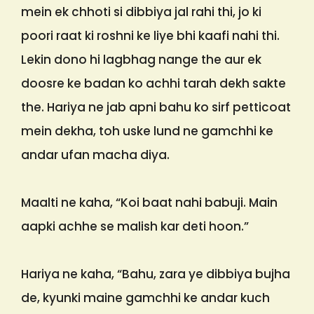
mein ek chhoti si dibbiya jal rahi thi, jo ki
poori raat ki roshni ke liye bhi kaafi nahi thi.
Lekin dono hi lagbhag nange the aur ek
doosre ke badan ko achhi tarah dekh sakte
the. Hariya ne jab apni bahu ko sirf petticoat
mein dekha, toh uske lund ne gamchhi ke
andar ufan macha diya.
Maalti ne kaha, “Koi baat nahi babuji. Main
aapki achhe se malish kar deti hoon.”
Hariya ne kaha, “Bahu, zara ye dibbiya bujha
de, kyunki maine gamchhi ke andar kuch