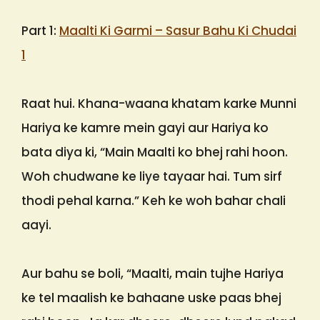
Part 1:
Maalti Ki Garmi – Sasur Bahu Ki Chudai
1
Raat hui. Khana-waana khatam karke Munni
Hariya ke kamre mein gayi aur Hariya ko
bata diya ki, “Main Maalti ko bhej rahi hoon.
Woh chudwane ke liye tayaar hai. Tum sirf
thodi pehal karna.” Keh ke woh bahar chali
aayi.
Aur bahu se boli, “Maalti, main tujhe Hariya
ke tel maalish ke bahaane uske paas bhej