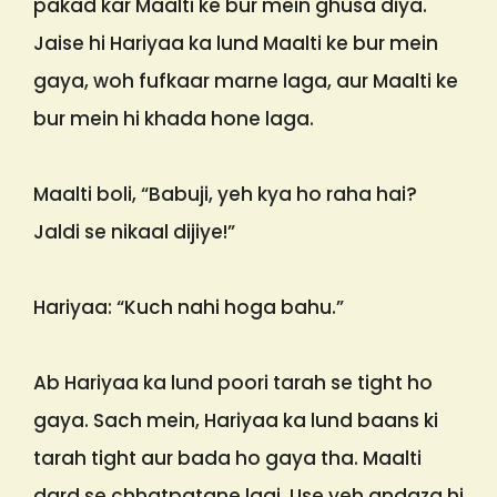
pakad kar Maalti ke bur mein ghusa diya.
Jaise hi Hariyaa ka lund Maalti ke bur mein
gaya, woh fufkaar marne laga, aur Maalti ke
bur mein hi khada hone laga.
Maalti boli, “Babuji, yeh kya ho raha hai?
Jaldi se nikaal dijiye!”
Hariyaa: “Kuch nahi hoga bahu.”
Ab Hariyaa ka lund poori tarah se tight ho
gaya. Sach mein, Hariyaa ka lund baans ki
tarah tight aur bada ho gaya tha. Maalti
dard se chhatpatane lagi. Use yeh andaza hi