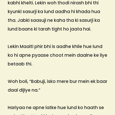
kabhi khelti. Lekin woh thodi nirash bhi thi
kyunki sasurji ka lund aadha hi khada hua
tha. Jabki saasuji ne kaha tha ki sasurji ka
lund baans ki tarah tight ho jaata hai.
Lekin Maalti phir bhi is aadhe khile hue lund
ko hi apne pyaase choot mein daalne ke liye
betaab thi.
Woh boli, “Babuji, isko mere bur mein ek baar
daal dijiye na.”
Hariyaa ne apne latke hue lund ko haath se