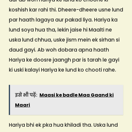
koshish kar rahi thi. Dheere-dheere usne lund
par haath lagaya aur pakad liya. Hariya ka
lund soya hua tha, lekin jaise hi Maalti ne
uska lund chhua, uske jism mein ek sirhan si
daud gayi. Ab woh dobara apna haath
Hariya ke doosre jaangh par is tarah le gayi
ki uski kalayi Hariya ke lund ko chooti rahe.
इसे भी पढ़ें:
Maasi ke badle Maa Gaand ki
Maari
Hariya bhi ek pka hua khiladi tha. Uska lund