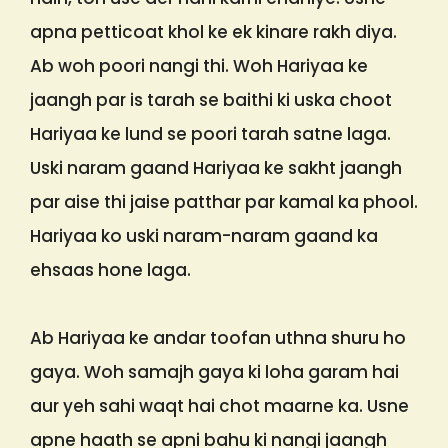
apna petticoat khol ke ek kinare rakh diya.
Ab woh poori nangi thi. Woh Hariyaa ke
jaangh par is tarah se baithi ki uska choot
Hariyaa ke lund se poori tarah satne laga.
Uski naram gaand Hariyaa ke sakht jaangh
par aise thi jaise patthar par kamal ka phool.
Hariyaa ko uski naram-naram gaand ka
ehsaas hone laga.
Ab Hariyaa ke andar toofan uthna shuru ho
gaya. Woh samajh gaya ki loha garam hai
aur yeh sahi waqt hai chot maarne ka. Usne
apne haath se apni bahu ki nangi jaangh