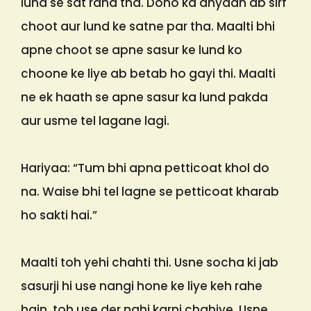
lund se sat raha tha. Dono ka dhyaan ab sirf
choot aur lund ke satne par tha. Maalti bhi
apne choot se apne sasur ke lund ko
choone ke liye ab betab ho gayi thi. Maalti
ne ek haath se apne sasur ka lund pakda
aur usme tel lagane lagi.
Hariyaa: “Tum bhi apna petticoat khol do
na. Waise bhi tel lagne se petticoat kharab
ho sakti hai.”
Maalti toh yehi chahti thi. Usne socha ki jab
sasurji hi use nangi hone ke liye keh rahe
hain, toh use der nahi karni chahiye. Usne