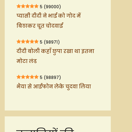
5
(99000)
प्यासी दीदी ने भाई को गोद में
बिठाकर चूत चोदवाई
5
(98971)
दीदी बोली कहाँ छुपा रखा था इतना
मोटा लंड
5
(98897)
भैया से आईफोन लेके चुदवा लिया