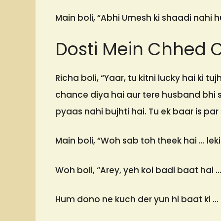
Main boli, “Abhi Umesh ki shaadi nahi hu
Dosti Mein Chhed 
Richa boli, “Yaar, tu kitni lucky hai ki
chance diya hai aur tere husband bhi s
pyaas nahi bujhti hai. Tu ek baar is par 
Main boli, “Woh sab toh theek hai … lek
Woh boli, “Arey, yeh koi badi baat hai
Hum dono ne kuch der yun hi baat ki … 