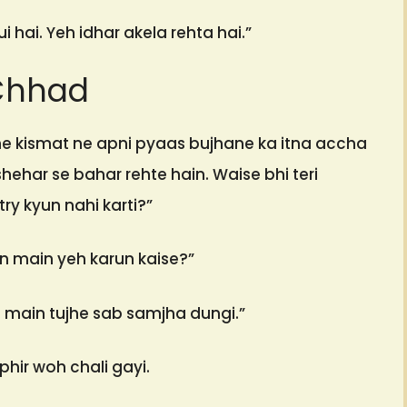
i hai. Yeh idhar akela rehta hai.”
Chhad
 tujhe kismat ne apni pyaas bujhane ka itna accha
hehar se bahar rehte hain. Waise bhi teri
try kyun nahi karti?”
in main yeh karun kaise?”
 … main tujhe sab samjha dungi.”
phir woh chali gayi.