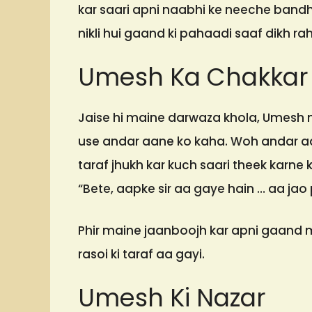
kar saari apni naabhi ke neeche bandhi 
nikli hui gaand ki pahaadi saaf dikh rahi
Umesh Ka Chakkar
Jaise hi maine darwaza khola, Umesh 
use andar aane ko kaha. Woh andar aa
taraf jhukh kar kuch saari theek karne
“Bete, aapke sir aa gaye hain … aa jao
Phir maine jaanboojh kar apni gaand
rasoi ki taraf aa gayi.
Umesh Ki Nazar