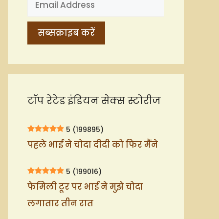
टॉप रेटेड इंडियन सेक्स स्टोरीज
5
(199895)
पहले भाई ने चोदा दीदी को फिर मैंने
5
(199016)
फेमिली टूर पर भाई ने मुझे चोदा
लगातार तीन रात