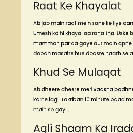
Raat Ke Khayalat
Ab jab main raat mein sone ke liye aan
Umesh ka hi khayal aa raha tha. Uske
mammon par aa gaye aur main apne m
doodh masalte hue doosre haath se ap
Khud Se Mulaqat
Ab dheere dheere meri vaasna badhne l
karne lagi. Takriban 10 minute baad ma
main so gayi.
Agli Shaam Ka Irad