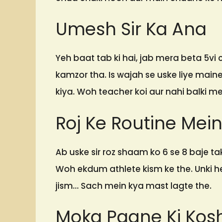
Umesh Sir Ka Ana
Yeh baat tab ki hai, jab mera beta 5v
kamzor tha. Is wajah se uske liye maine
kiya. Woh teacher koi aur nahi balki mer
Roj Ke Routine Mei
Ab uske sir roz shaam ko 6 se 8 baje t
Woh ekdum athlete kism ke the. Unki he
jism… Sach mein kya mast lagte the.
Moka Paane Ki Kos