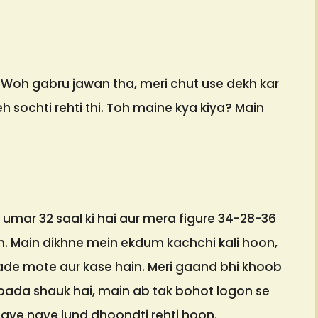
. Woh gabru jawan tha, meri chut use dekh kar
eh sochti rehti thi. Toh maine kya kiya? Main
i umar 32 saal ki hai aur mera figure 34-28-36
on. Main dikhne mein ekdum kachchi kali hoon,
ade mote aur kase hain. Meri gaand bhi khoob
 bada shauk hai, main ab tak bohot logon se
aye naye lund dhoondti rehti hoon.