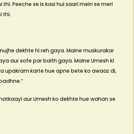
thi. Peeche se is kasi hui saari mein se meri
 thi.
mujhe dekhte hi reh gaya. Maine muskurakar
ya aur sofe par baith gaya. Maine Umesh ki
 ka upakram karte hue apne bete ko awaaz di,
 padhne.”
 matkaayi aur Umesh ko dekhte hue wahan se