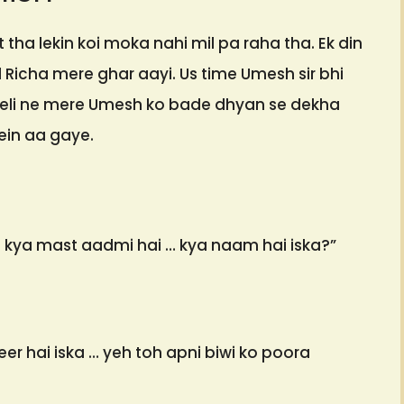
ha lekin koi moka nahi mil pa raha tha. Ek din
d Richa mere ghar aayi. Us time Umesh sir bhi
heli ne mere Umesh ko bade dhyan se dekha
in aa gaye.
eh kya mast aadmi hai … kya naam hai iska?”
eer hai iska … yeh toh apni biwi ko poora