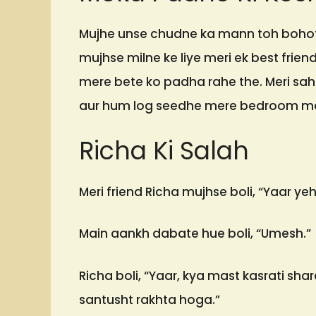
Mujhe unse chudne ka mann toh bohot t
mujhse milne ke liye meri ek best frien
mere bete ko padha rahe the. Meri sa
aur hum log seedhe mere bedroom me
Richa Ki Salah
Meri friend Richa mujhse boli, “Yaar y
Main aankh dabate hue boli, “Umesh.”
Richa boli, “Yaar, kya mast kasrati shar
santusht rakhta hoga.”