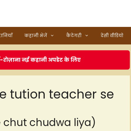
ानियाँ
कहानी भेजें
कैटेगरी
देसी वीडियो
ं-रोज़ाना नई कहानी अपडेट के लिए
e tution teacher se
e chut chudwa liya)