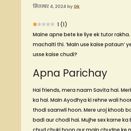
सितम्बर 4, 2024
by
Gk
1
(
1
)
Maine apne bete ke liye ek tutor rakha
machalti thi. ‘Main use kaise pataun’ y
usse kaise chudi?
Apna Parichay
Hai friends, mera naam Savita hai. Mer
ka hai. Main Ayodhya ki rehne wali ho
thodi saanwli hoon. Mere uroj khoob b
badi aur chodi hai. Mujhe sex karne ka
chud chuki hoon aur main chudne ke n