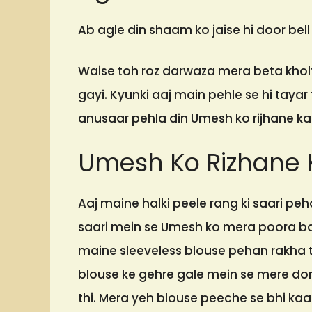
Ab agle din shaam ko jaise hi door bell
Waise toh roz darwaza mera beta kholt
gayi. Kyunki aaj main pehle se hi tayar 
anusaar pehla din Umesh ko rijhane ka
Umesh Ko Rizhane K
Aaj maine halki peele rang ki saari pehan 
saari mein se Umesh ko mera poora bad
maine sleeveless blouse pehan rakha th
blouse ke gehre gale mein se mere do
thi. Mera yeh blouse peeche se bhi kaa