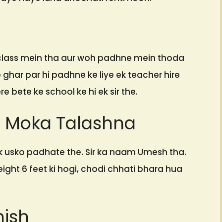
i class mein tha aur woh padhne mein thoda
 ghar par hi padhne ke liye ek teacher hire
e bete ke school ke hi ek sir the.
n Moka Talashna
ak usko padhate the. Sir ka naam Umesh tha.
ight 6 feet ki hogi, chodi chhati bhara hua
hish