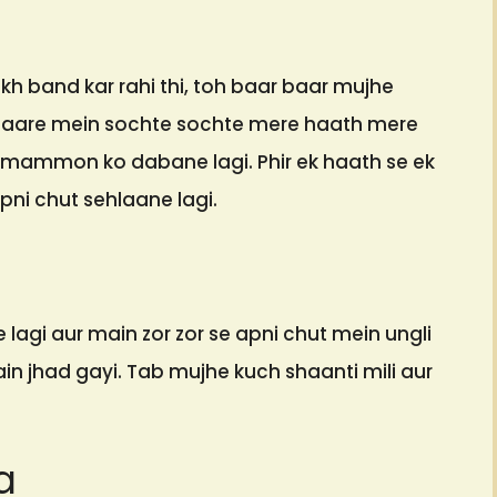
kh band kar rahi thi, toh baar baar mujhe
 baare mein sochte sochte mere haath mere
ammon ko dabane lagi. Phir ek haath se ek
ni chut sehlaane lagi.
agi aur main zor zor se apni chut mein ungli
in jhad gayi. Tab mujhe kuch shaanti mili aur
a