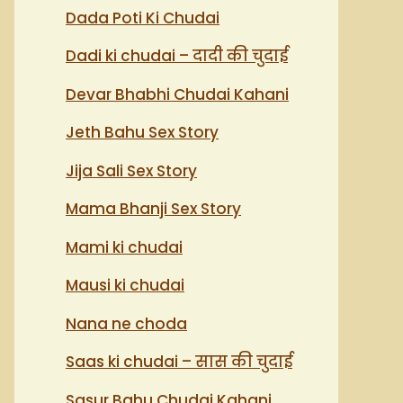
Dada Poti Ki Chudai
Dadi ki chudai – दादी की चुदाई
Devar Bhabhi Chudai Kahani
Jeth Bahu Sex Story
Jija Sali Sex Story
Mama Bhanji Sex Story
Mami ki chudai
Mausi ki chudai
Nana ne choda
Saas ki chudai – सास की चुदाई
Sasur Bahu Chudai Kahani