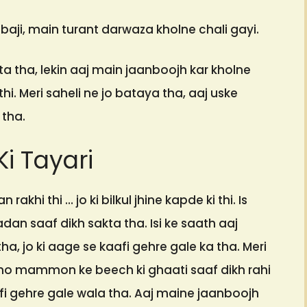
 baji, main turant darwaza kholne chali gayi.
a tha, lekin aaj main jaanboojh kar kholne
thi. Meri saheli ne jo bataya tha, aaj uske
 tha.
i Tayari
rakhi thi … jo ki bilkul jhine kapde ki thi. Is
an saaf dikh sakta tha. Isi ke saath aaj
a, jo ki aage se kaafi gehre gale ka tha. Meri
no mammon ke beech ki ghaati saaf dikh rahi
fi gehre gale wala tha. Aaj maine jaanboojh