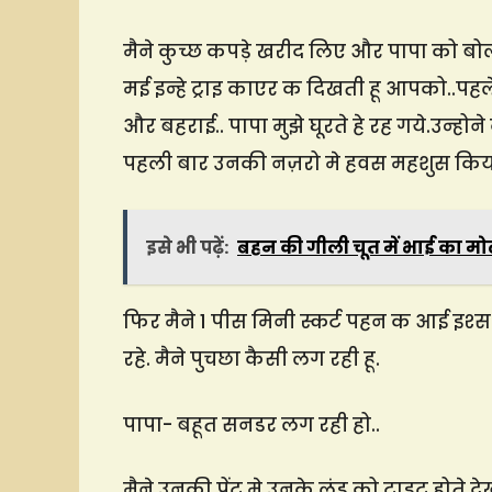
मैने कुच्छ कपड़े खरीद लिए और पापा को बो
मई इन्हे ट्राइ काएर क दिखती हू आपको..पहले
और बहराई.. पापा मुझे घूरते हे रह गये.उन्होने
पहली बार उनकी नज़रो मे हवस महशुस किया 
इसे भी पढ़ें:
बहन की गीली चूत में भाई का मोट
फिर मैने 1 पीस मिनी स्कर्ट पहन क आई इश्स
रहे. मैने पुचछा कैसी लग रही हू.
पापा- बहूत सनडर लग रही हो..
मैने उनकी पेंट मे उनके लंड को टाइट होते द