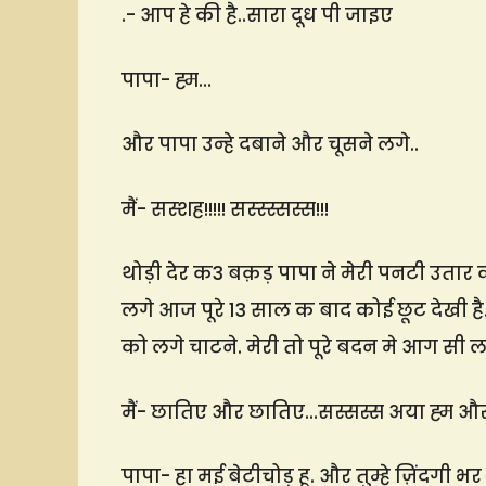
.- आप हे की है..सारा दूध पी जाइए
पापा- ह्म…
और पापा उन्हे दबाने और चूसने लगे..
मैं- सस्शह!!!!! सस्स्स्सस्स!!!
थोड़ी देर क3 बक़ड़ पापा ने मेरी पनटी उतार 
लगे आज पूरे 13 साल क बाद कोई छूट देखी है. आ
को लगे चाटने. मेरी तो पूरे बदन मे आग सी ल
मैं- छातिए और छातिए…सस्सस्स अया ह्म औ
पापा- हा मई बेटीचोड़ हू. और तुम्हे ज़िंदगी भर