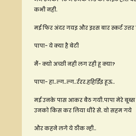
कभी नही.
मई फिर अंदर गयइ और इश्स बार स्कर्ट उत्तर
पापा- ये क्या है बेटी
मैं- क्यो अच्छी नही लग रही हू क्या?
पापा- हा..ल्ग..ल्ग..र्ररर.हहिईिइ हूऊ..
मई उनके पास आकर बैठ गयी.पापा मेरे बूब्स क
उनको किस कर लिया धीरे से. वो सहम गये
और कहने लगे ये ठीक न्ही..