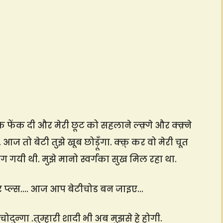
क फेंक दी और मेरी छूट को सहलाने ल्क़्गे और क्क़्ने
ज तो बेटी तुझे खूब छोड़ूँगा. क्क़् कर वो मेरी चूत
ग गयी थी. मुझे मानो स्वर्गका सुख मिल रहा था.
र प्ल्स…. आज आप बेटीचोड बन जाइए…
 चोदुन्गा .तुम्हारी शादी भी अब मुझसे हे होगी.