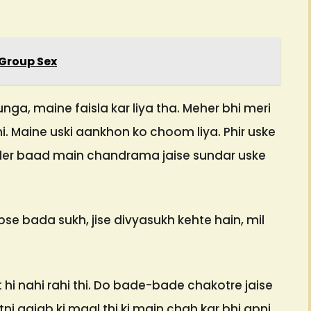
 Group Sex
unga, maine faisla kar liya tha. Meher bhi meri
hi. Maine uski aankhon ko choom liya. Phir uske
 der baad main chandrama jaise sundar uske
bse bada sukh, jise divyasukh kehte hain, mil
hi nahi rahi thi. Do bade-bade chakotre jaise
ni gajab ki maal thi ki main chah kar bhi apni