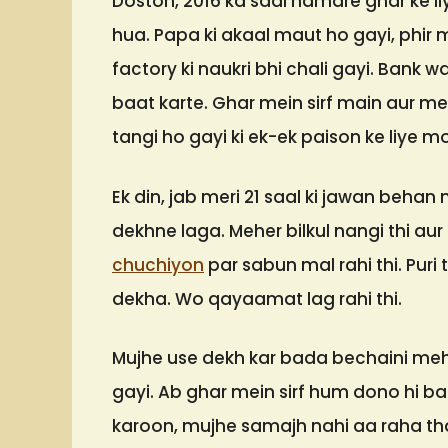
Doston, 2016 ka saal hamare ghar ke l
hua. Papa ki akaal maut ho gayi, phir 
factory ki naukri bhi chali gayi. Bank 
baat karte. Ghar mein sirf main aur me
tangi ho gayi ki ek-ek paison ke liye 
Ek din, jab meri 21 saal ki jawan behan 
dekhne laga. Meher bilkul nangi thi au
chuchiyon
par sabun mal rahi thi. Puri
dekha. Wo qayaamat lag rahi thi.
Mujhe use dekh kar bada bechaini meh
gayi. Ab ghar mein sirf hum dono hi ba
karoon, mujhe samajh nahi aa raha th