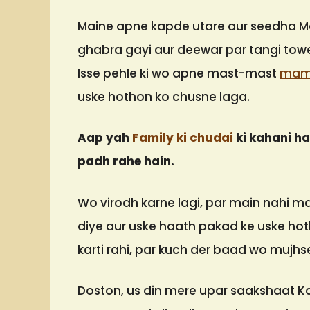
Maine apne kapde utare aur seedha 
ghabra gayi aur deewar par tangi towe
Isse pehle ki wo apne mast-mast
mam
uske hothon ko chusne laga.
Aap yah
Family ki chudai
ki kahani h
padh rahe hain.
Wo virodh karne lagi, par main nahi m
diye aur uske haath pakad ke uske hot
karti rahi, par kuch der baad wo mujh
Doston, us din mere upar saakshaat K