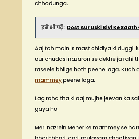
chhodunga.
इसे भी पढ़ें:
Dost Aur Uski Bivi Ke Saath
Aaj toh main is mast chidiya ki duggii l
aur chudasi nazaron se dekhe ja rahi t
raseele bhiige hoth peene laga. Kuch
mammey
peene laga.
Lag raha tha ki aaj mujhe jeevan ka sa
gaya ho.
Meri nazrein Meher ke mammey se hatt 
bhari-bhari, gori, mulayam chhatiyan it