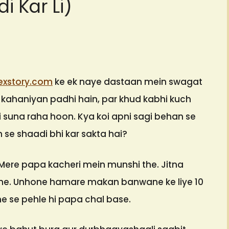
i Kar Li)
exstory.com
ke ek naye dastaan mein swagat
 kahaniyan padhi hain, par khud kabhi kuch
i suna raha hoon. Kya koi apni sagi behan se
 se shaadi bhi kar sakta hai?
 Mere papa kacheri mein munshi the. Jitna
the. Unhone hamare makan banwane ke liye 10
ane se pehle hi papa chal base.