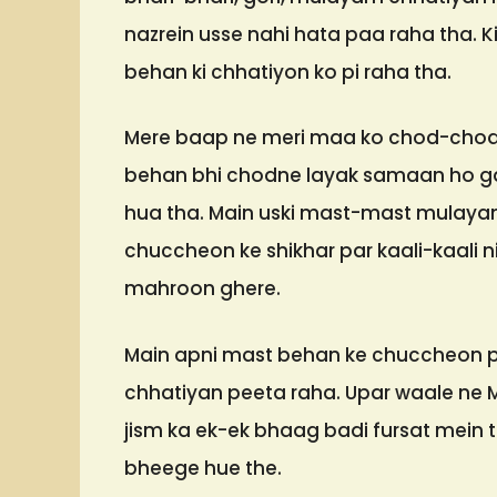
nazrein usse nahi hata paa raha tha. K
behan ki chhatiyon ko pi raha tha.
Mere baap ne meri maa ko chod-chod k
behan bhi chodne layak samaan ho ga
hua tha. Main uski mast-mast mulayam
chuccheon ke shikhar par kaali-kaali 
mahroon ghere.
Main apni mast behan ke chuccheon par
chhatiyan peeta raha. Upar waale ne M
jism ka ek-ek bhaag badi fursat mein
bheege hue the.