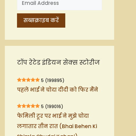
टॉप रेटेड इंडियन सेक्स स्टोरीज
5
(199895)
पहले भाई ने चोदा दीदी को फिर मैंने
5
(199016)
फेमिली टूर पर भाई ने मुझे चोदा
लगातार तीन रात (Bhai Behen Ki