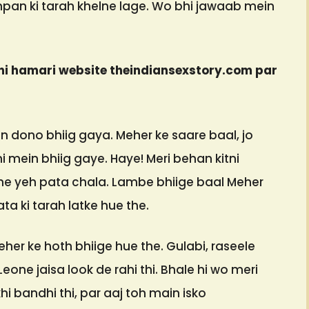
an ki tarah khelne lage. Wo bhi jawaab mein
ni hamari website theindiansexstory.com par
dono bhiig gaya. Meher ke saare baal, jo
 mein bhiig gaye. Haye! Meri behan kitni
ujhe yeh pata chala. Lambe bhiige baal Meher
lata ki tarah latke hue the.
her ke hoth bhiige hue the. Gulabi, raseele
one jaisa look de rahi thi. Bhale hi wo meri
hi bandhi thi, par aaj toh main isko