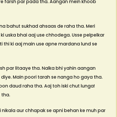
re farsh par pada tha. Aangan mein khoob
etna bahut sukhad ahsaas de raha tha. Meri
ki uska bhai aaj use chhodega. Usse pelpelkar
i thi ki aaj main use apne mardana lund se
rsh par litaaye tha. Nalka bhi yahin aangan
 diye. Main poori tarah se nanga ho gaya tha.
on daud raha tha. Aaj toh iski chut lunga!
 tha.
i nikala aur chhapak se apni behan ke muh par