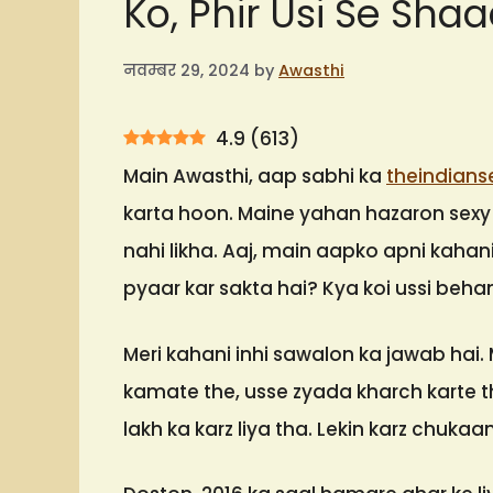
Ko, Phir Usi Se Shaad
नवम्बर 29, 2024
by
Awasthi
4.9
(
613
)
Main Awasthi, aap sabhi ka
theindians
karta hoon. Maine yahan hazaron sexy
nahi likha. Aaj, main aapko apni kahan
pyaar kar sakta hai? Kya koi ussi behan
Meri kahani inhi sawalon ka jawab hai.
kamate the, usse zyada kharch karte 
lakh ka karz liya tha. Lekin karz chuka