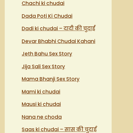
Chachi ki chudai
Dada Poti Ki Chudai
Dadi ki chudai – दादी की चुदाई
Devar Bhabhi Chudai Kahani
Jeth Bahu Sex Story
Jija Sali Sex Story
Mama Bhanji Sex Story
Mami ki chudai
Mausi ki chudai
Nana ne choda
Saas ki chudai – सास की चुदाई