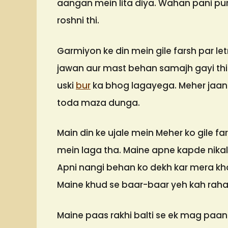
aangan mein lita diya. Wahan pani pu
roshni thi.
Garmiyon ke din mein gile farsh par l
jawan aur mast behan samajh gayi thi 
uski
bur
ka bhog lagayega. Meher jaant
toda maza dunga.
Main din ke ujale mein Meher ko gile fa
mein laga tha. Maine apne kapde nikal
Apni nangi behan ko dekh kar mera kho
Maine khud se baar-baar yeh kah raha
Maine paas rakhi balti se ek mag paan