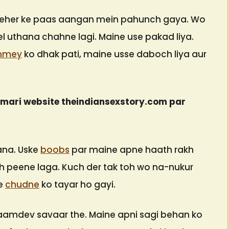
Meher ke paas aangan mein pahunch gaya. Wo
l uthana chahne lagi. Maine use pakad liya.
mey
ko dhak pati, maine usse daboch liya aur
amari website theindiansexstory.com par
ana. Uske
boobs
par maine apne haath rakh
h peene laga. Kuch der tak toh wo na-nukur
se
chudne
ko tayar ho gayi.
aamdev savaar the. Maine apni sagi behan ko