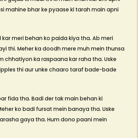
isi mahine bhar ke pyaase ki tarah main apni
ar meri behan ko paida kiya tha. Ab meri
yi thi. Meher ka doodh mere muh mein thunsa
 chhatiyon ka raspaana kar raha tha. Uske
nipples thi aur unke chaaro taraf bade-bade
 fida tha. Badi der tak main behan ki
eher ko badi fursat mein banaya tha. Uske
 tarasha gaya tha. Hum dono paani mein