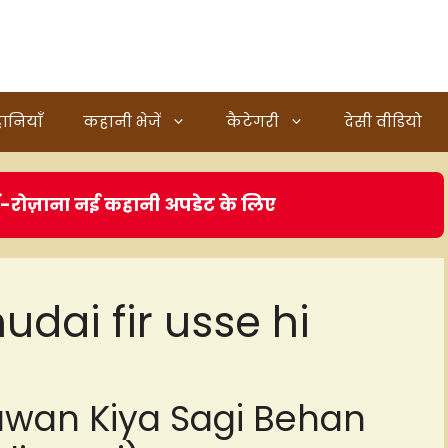
ानियाँ
कहानी भेजें
कैटेगरी
देसी वीडियो
ं-रोज़ाना नई कहानी अपडेट के लिए
udai fir usse hi
wan Kiya Sagi Behan