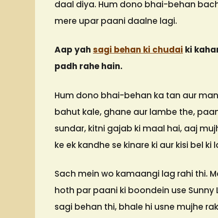
daal diya. Hum dono bhai-behan bachp
mere upar paani daalne lagi.
Aap yah
sagi behan ki chudai
ki kaha
padh rahe hain.
Hum dono bhai-behan ka tan aur mann 
bahut kale, ghane aur lambe the, paani
sundar, kitni gajab ki maal hai, aaj m
ke ek kandhe se kinare ki aur kisi bel ki 
Sach mein wo kamaangi lag rahi thi. Me
hoth par paani ki boondein use Sunny Le
sagi behan thi, bhale hi usne mujhe rak