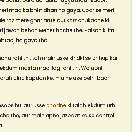
iye bahut bura aur durbhagyashaali saabit
meri maa ka bhi nidhan ho gaya. Upar se meri
wale roz mere ghar aate aur karz chukaane ki
ri jawan behan Meher bache the. Paison ki itni
mohtaaj ho gaya tha.
naha rahi thi, toh main uske khidki se chhup kar
r ekdum masta maal lag rahi thi. Wo apni
 tarah bina kapdon ke, maine use pehli baar
soos hui aur usse
chodne
ki talab ekdum uth
che the, aur main apne jazbaat kaise control
a.