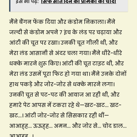
इसे भी पढ़ें:
सिर्फ सात दिन की प्रेमिका को चोदा
मैंने बैंगन फेंक दिया और कंडोम निकाला। मैंने
जल्दी से कंडोम अपने 7 इंच के लंड पर चढ़ाया और
आंटी की चूत पर रखा। उनकी चूत गीली थी, और
मेरा लंड आसानी से अंदर चला गया। मैंने धीरे-धीरे
धक्के मारने शुरू किए। आंटी की चूत टाइट थी, और
मेरा लंड उसमें पूरा फिट हो गया था। मैंने उनके दोनों
हाथ पकड़े और जोर-जोर से धक्के मारने लगा।
उनकी चूत से पट-पट की आवाज आ रही थी, और
हमारे पेट आपस में टकरा रहे थे—खट-खट… खट-
खट…। आंटी जोर-जोर से सिसकार रही थीं—
आआह्ह… ऊऊह्ह… अमन… और जोर से… चोद डाल…
आआह्ह…।