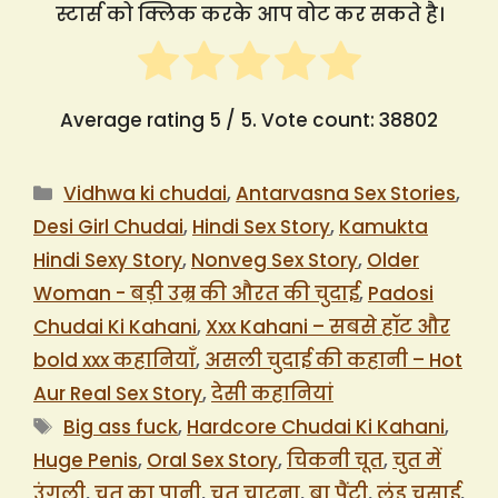
स्टार्स को क्लिक करके आप वोट कर सकते है।
Average rating
5
/ 5. Vote count:
38802
Categories
Vidhwa ki chudai
,
Antarvasna Sex Stories
,
Desi Girl Chudai
,
Hindi Sex Story
,
Kamukta
Hindi Sexy Story
,
Nonveg Sex Story
,
Older
Woman - बड़ी उम्र की औरत की चुदाई
,
Padosi
Chudai Ki Kahani
,
Xxx Kahani – सबसे हॉट और
bold xxx कहानियाँ
,
असली चुदाई की कहानी – Hot
Aur Real Sex Story
,
देसी कहानियां
Tags
Big ass fuck
,
Hardcore Chudai Ki Kahani
,
Huge Penis
,
Oral Sex Story
,
चिकनी चूत
,
चुत में
उंगली
,
चूत का पानी
,
चूत चाटना
,
ब्रा पैंटी
,
लंड चुसाई
,