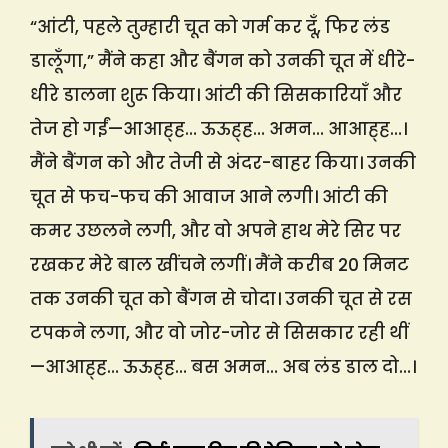
“आंटी, पहले तुम्हारी चूत को गर्म कर दूँ, फिर लंड
डालूँगा,” मैंने कहा और बैंगन को उनकी चूत में धीरे-
धीरे डालना शुरू किया। आंटी की सिसकारियाँ और
तेज हो गईं—आआह्ह… ऊऊह्ह… अमन… आआह्ह…।
मैंने बैंगन को और तेजी से अंदर-बाहर किया। उनकी
चूत से फच-फच की आवाज आने लगी। आंटी की
कमर उछलने लगी, और वो अपने हाथ मेरे सिर पर
रखकर मेरे बाल खींचने लगीं। मैंने करीब 20 मिनट
तक उनकी चूत को बैंगन से चोदा। उनकी चूत से रस
टपकने लगा, और वो जोर-जोर से सिसकार रही थीं
—आआह्ह… ऊऊह्ह… बस अमन… अब लंड डाल दो…।