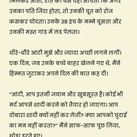
मिलकर आता, रात को बस यही सोचता कि अगर
उनका पति जिंदा होता, तो उनकी चूत को रोज
कसकर चोदता। उनके 38 इंच के मम्मे चूसता और
उनकी मस्त गांड में लंड पेलता।
धीरे-धीरे आंटी मुझे और ज्यादा अच्छी लगने लगीं।
एक दिन, जब उनके बच्चे बाहर खेलने गए थे, मैंने
हिम्मत जुटाकर अपने दिल की बात कह दी।
“आंटी, आप इतनी जवान और खूबसूरत हैं। कोई भी
मर्द आपसे शादी करने को तैयार हो जाएगा। आप
दोबारा शादी क्यों नहीं कर लेतीं? क्या आपको चुदाई
का मन नहीं करता?” मैंने साफ-साफ पूछ लिया,
थोड़ा डरते हुए।