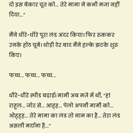
दो इस बेकार चूत को… तेरे मामा ने कभी मजा नहीं
दिया…”
मैंने धीरे-धीरे पूरा लंड अंदर किया। फिर रुककर
उनके होंठ चूमे। थोड़ी देर बाद मैंने हल्के झटके शुरू
किए।
फच्च… फच्च… फच्च…
धीरे-धीरे स्पीड बढ़ाई। मामी अब मजे में थीं, “हां
राहुल… जोर से… आह्ह… पेलो अपनी मामी को…
ओह्ह्ह… तेरे मामा का लंड तो नाम का है… तेरा लंड
असली मर्दाना है…”