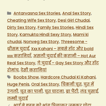
Categories
Antarvasna Sex Stories
,
Anal Sex Story
,
Cheating Wife Sex Story
,
Desi Girl Chudai
,
Dirty Sex Story
,
Family Sex Stories
,
Hindi Sex
Story
,
Kamukta Hindi Sexy Story
,
Mami ki
chudai
,
Nonveg Sex Story
,
Threesome -
थ्रीसम चुदाई
,
Xxx Kahani – सबसे हॉट और bold
xxx कहानियाँ
,
असली चुदाई की कहानी – Hot Aur
Real Sex Story
,
गे चुदाई – Gay Sex Story और हॉट
रोमांच
,
देसी कहानियां
Tags
Boobs Show
,
Hardcore Chudai Ki Kahani
,
Huge Penis
,
Oral Sex Story
,
चिकनी चूत
,
चुत में
उंगली
,
चूत का पानी
,
चूत चाटना
,
ब्रा पैंटी
,
लंड चुसाई
,
लम्बी चुदाई
भाई ने बहन को भांग पिलाकर जमकर चोदा