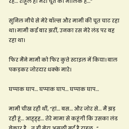
रह… राहुल ही मेरी चूत का मालिक है…”
सुनिल नीचे से मेरे बॉल्स और मामी की चूत चाट रहा
था। मामी कई बार झरीं, उनका रस मेरे लंड पर बह
रहा था।
फिर मैंने मामी को फिर कुत्ते स्टाइल में किया। बाल
पकड़कर जोरदार धक्के मारे।
घप्पाक घाप… घप्पाक घाप… घप्पाक घाप…
मामी चीख रही थीं, “हां… बस… और जोर से… मैं झड़
रही हूं… आह्ह्ह… तेरे मामा से कहूंगी कि उसका लंड
बेकार है… तू ही मेरा असली मर्द है राहुल…”