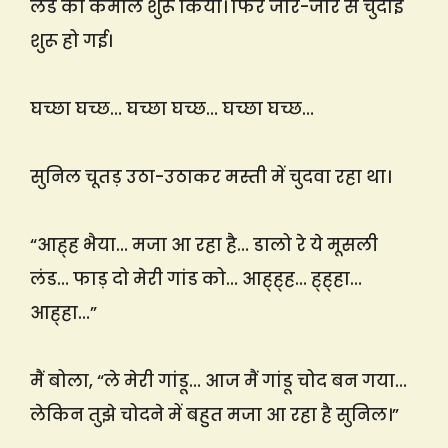
लंड का कमाल शुरू किया। फिर जोर-जोर से चुदाई
शुरू हो गई।
घच्छा घच्छ… घच्छा घच्छ… घच्छा घच्छ…
सुनिल चूतड़ उठा-उठाकर मस्ती में चुदवा रहा था।
“आह्ह भैया… मजा आ रहा है… डालो रे ये मूसली
लंड… फाड़ दो मेरी गांड को… आह्ह्ह… ह्ह्हा…
आह्हा…”
मैं बोला, “ले मेरी गांडू… आज मैं गांडू चोद बन गया…
लेकिन तुझे चोदने में बहुत मजा आ रहा है सुनिल।”