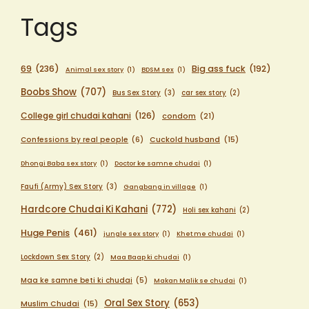
Tags
69
(236)
Big ass fuck
(192)
Animal sex story
(1)
BDSM sex
(1)
Boobs Show
(707)
Bus Sex Story
(3)
car sex story
(2)
College girl chudai kahani
(126)
condom
(21)
Confessions by real people
(6)
Cuckold husband
(15)
Dhongi Baba sex story
(1)
Doctor ke samne chudai
(1)
Faufi (Army) Sex Story
(3)
Gangbang in village
(1)
Hardcore Chudai Ki Kahani
(772)
Holi sex kahani
(2)
Huge Penis
(461)
jungle sex story
(1)
Khet me chudai
(1)
Lockdown Sex Story
(2)
Maa Baap ki chudai
(1)
Maa ke samne beti ki chudai
(5)
Makan Malik se chudai
(1)
Oral Sex Story
(653)
Muslim Chudai
(15)